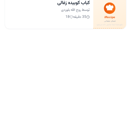
کباب کوبیده زغالی
توسط روح الله بلوردی
35 دقیقه
18