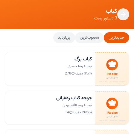
کباب
3 دستور پخت
جدیدترین
محبوب‌ترین
پربازدید
کباب برگ
توسط رضا حسینی
35 دقیقه
278
جوجه کباب زعفرانی
توسط روح الله بلوردی
265 دقیقه
14